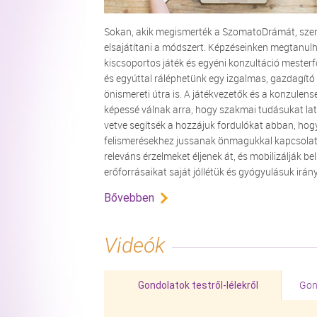
Sokan, akik megismerték a SzomatoDrámát, sze
elsajátítani a módszert. Képzéseinken megtanul
kiscsoportos játék és egyéni konzultáció mesterf
és egyúttal ráléphetünk egy izgalmas, gazdagító
önismereti útra is. A játékvezetők és a konzulens
képessé válnak arra, hogy szakmai tudásukat la
vetve segítsék a hozzájuk fordulókat abban, hog
felismerésekhez jussanak önmagukkal kapcsola
releváns érzelmeket éljenek át, és mobilizálják be
erőforrásaikat saját jóllétük és gyógyulásuk irán
Bővebben
Videók
Gon
Gondolatok testről-lélekről