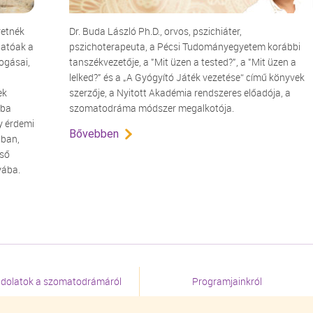
retnék
Dr. Buda László Ph.D., orvos, pszichiáter,
hatóak a
pszichoterapeuta, a Pécsi Tudományegyetem korábbi
ogásai,
tanszékvezetője, a "Mit üzen a tested?", a "Mit üzen a
lelked?" és a „A Gyógyító Játék vezetése“ című könyvek
ek
szerzője, a Nyitott Akadémia rendszeres előadója, a
tba
szomatodráma módszer megalkotója.
y érdemi
Bővebben
tban,
lső
yába.
dolatok a szomatodrámáról
Programjainkról