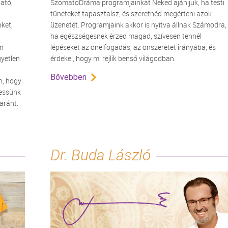
ató,
SzomatoDráma programjainkat Neked ajánljuk, ha testi
tüneteket tapasztalsz, és szeretnéd megérteni azok
nket,
üzenetét. Programjaink akkor is nyitva állnak Számodra,
n
ha egészségesnek érzed magad, szívesen tennél
an
lépéseket az önelfogadás, az önszeretet irányába, és
gyetlen
érdekel, hogy mi rejlik benső világodban.
Bővebben
n, hogy
hessünk
yaránt.
Dr. Buda László