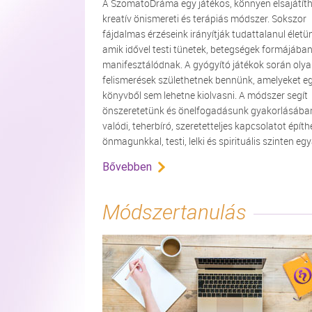
A SzomatoDráma egy játékos, könnyen elsajátíth
kreatív önismereti és terápiás módszer. Sokszor
fájdalmas érzéseink irányítják tudattalanul életü
amik idővel testi tünetek, betegségek formájába
manifesztálódnak. A gyógyító játékok során oly
felismerések születhetnek bennünk, amelyeket e
könyvből sem lehetne kiolvasni. A módszer segít
önszeretetünk és önelfogadásunk gyakorlásába
valódi, teherbíró, szeretetteljes kapcsolatot épít
önmagunkkal, testi, lelki és spirituális szinten eg
Bővebben
Módszertanulás