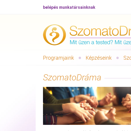
belépés munkatársainknak
Programjaink
Képzéseink
Sz
SzomatoDráma